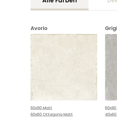
Alle Farben
De
Avorio
Grig
60x90 Matt
60x90
60x60 Ottagona Matt
40x60