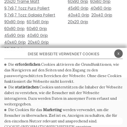
20x20 Trame Matt
60x90 Grip
60x60 Grip
9,7x9,7 Tozz Puro Poliert
45x90 Grip
40x60 Grip
9,7x9,7 Tozz Galaxia Poliert
40x40 Grip
20x40 Grip
90x90 Grip
60,5x91 Grip
20x20 Grip
60x90 Grip
60x60 Grip
45x90 Grip
40x60 Grip
40x40 Grip
20x40 Grip
20x20 Grip
x
DIESE WEBSEITE VERWENDET COOKIES
Die
erforderlichen
Cookies aktivieren die Grundfunktionen, wie
das Navigieren auf den Seiten und den Zugang zu den
passwortgeschützten Bereichen der Webseite. Ohne diese Cookies
funktioniert die Webseite nicht korrekt.
Die
statistischen
Cookies unterstützen die Inhaber der Webseite
PRIVACY POLICY
COOKIE POLICY
dabei zu verstehen, wie die Besucher mit der Webseite
interagieren. Dazu werden Daten in anonymer Form erfasst und
ALLGEMEINE
WHISTLEBLOWING
VERKAUFSBEDINGUNGEN
weitergegeben.
Die Cookies für das
Marketing
werden verwendet, um die
Besucher zu überwachen. Ziel ist es, Anzeigen zu schalten, die für
ABONNIEREN SIE DEN NEWSLETTER
den einzelnen Nutzer relevant und ansprechend sind.
COOKIE-INFORMATIONSSCHREIBEN
anzeigen.