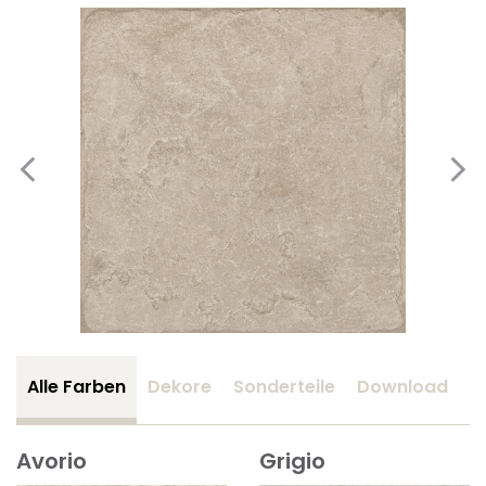
Alle Farben
Dekore
Sonderteile
Download
Z
Avorio
Grigio