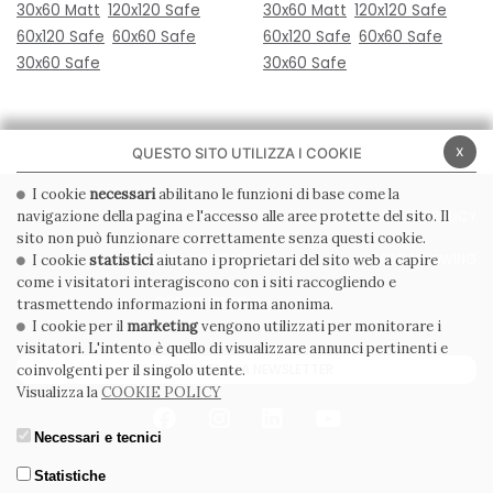
30x60 Matt
120x120 Safe
30x60 Matt
120x120 Safe
60x120 Safe
60x60 Safe
60x120 Safe
60x60 Safe
30x60 Safe
30x60 Safe
x
QUESTO SITO UTILIZZA I COOKIE
I cookie
necessari
abilitano le funzioni di base come la
navigazione della pagina e l'accesso alle aree protette del sito. Il
PRIVACY POLICY
COOKIE POLICY
sito non può funzionare correttamente senza questi cookie.
CONDIZIONI GENERALI
WHISTLEBLOWING
I cookie
statistici
aiutano i proprietari del sito web a capire
come i visitatori interagiscono con i siti raccogliendo e
CODICE ETICO
trasmettendo informazioni in forma anonima.
I cookie per il
marketing
vengono utilizzati per monitorare i
visitatori. L'intento è quello di visualizzare annunci pertinenti e
ISCRIVITI ALLA NEWSLETTER
coinvolgenti per il singolo utente.
Visualizza la
COOKIE POLICY
Necessari e tecnici
Statistiche