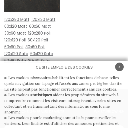
120x280 Matt
120x120 Matt
60x120 Matt
60x60 Matt
30x60 Matt
120x280 Poli
120x120 Poli
60x120 Poli
60x60 Poli
30x60 Poli
120x120 Safe
60x120 Safe
60x60 Safe
30x60 Safe
x
CE SITE EMPLOIE DES COOKIES
Les cookies
nécessaires
habilitent les fonctions de base, telles
que la navigation sur la page et l'accès aux zones protégées du site.
Le site ne peut pas fonctionner correctement sans ces cookies.
Les cookies
statistiques
aident les propriétaires du site web à
PRIVACY POLICY
COOKIE POLICY
comprendre comment les visiteurs interagissent avec les sites en
collectant et en transmettant des informations sous forme
CONDITIONS GÉNÉRALES DE VENTE
WHISTLEBLOWING
anonyme.
Les cookies pour le
marketing
sont utilisés pour surveiller les
visiteurs. Leur finalité est d'afficher des annonces pertinentes et