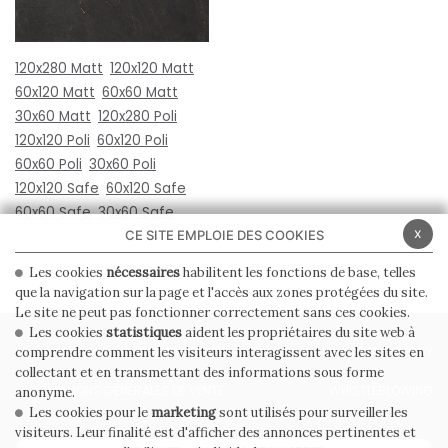
120x280 Matt
120x120 Matt
60x120 Matt
60x60 Matt
30x60 Matt
120x280 Poli
120x120 Poli
60x120 Poli
60x60 Poli
30x60 Poli
120x120 Safe
60x120 Safe
60x60 Safe
30x60 Safe
x
CE SITE EMPLOIE DES COOKIES
Les cookies
nécessaires
habilitent les fonctions de base, telles
que la navigation sur la page et l'accès aux zones protégées du site.
Le site ne peut pas fonctionner correctement sans ces cookies.
Les cookies
statistiques
aident les propriétaires du site web à
PRIVACY POLICY
COOKIE POLICY
comprendre comment les visiteurs interagissent avec les sites en
collectant et en transmettant des informations sous forme
CONDITIONS GÉNÉRALES DE VENTE
WHISTLEBLOWING
anonyme.
Les cookies pour le
marketing
sont utilisés pour surveiller les
visiteurs. Leur finalité est d'afficher des annonces pertinentes et