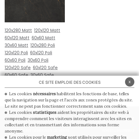
120x280 Matt
120x120 Matt
60x120 Matt
60x60 Matt
30x60 Matt
120x280 Poli
120x120 Poli
60x120 Poli
60x60 Poli
30x60 Poli
120x120 Safe
60x120 Safe
60x60 Safe
30x60 Safe
x
CE SITE EMPLOIE DES COOKIES
Les cookies
nécessaires
habilitent les fonctions de base, telles
que la navigation sur la page et l'accès aux zones protégées du site.
Le site ne peut pas fonctionner correctement sans ces cookies.
Les cookies
statistiques
aident les propriétaires du site web à
PRIVACY POLICY
COOKIE POLICY
comprendre comment les visiteurs interagissent avec les sites en
collectant et en transmettant des informations sous forme
CONDITIONS GÉNÉRALES DE VENTE
WHISTLEBLOWING
anonyme.
Les cookies pour le
marketing
sont utilisés pour surveiller les