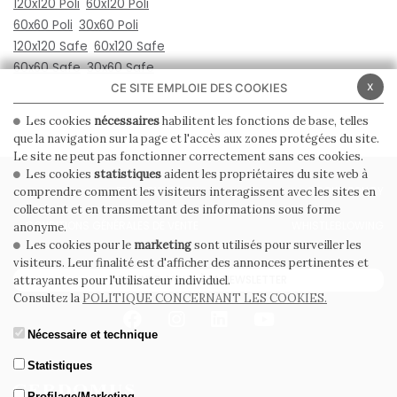
120x120 Poli
60x120 Poli
60x60 Poli
30x60 Poli
120x120 Safe
60x120 Safe
60x60 Safe
30x60 Safe
x
CE SITE EMPLOIE DES COOKIES
Les cookies
nécessaires
habilitent les fonctions de base, telles
que la navigation sur la page et l'accès aux zones protégées du site.
Le site ne peut pas fonctionner correctement sans ces cookies.
Les cookies
statistiques
aident les propriétaires du site web à
PRIVACY POLICY
COOKIE POLICY
comprendre comment les visiteurs interagissent avec les sites en
collectant et en transmettant des informations sous forme
CONDITIONS GÉNÉRALES DE VENTE
WHISTLEBLOWING
anonyme.
Les cookies pour le
marketing
sont utilisés pour surveiller les
visiteurs. Leur finalité est d'afficher des annonces pertinentes et
ABONNEZ-VOUS À LA NEWSLETTER
attrayantes pour l'utilisateur individuel.
Consultez la
POLITIQUE CONCERNANT LES COOKIES.
Nécessaire et technique
Statistiques
Profilage/Marketing