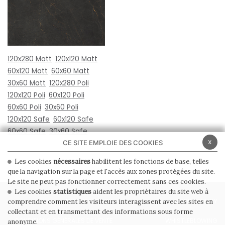
120x280 Matt
120x120 Matt
60x120 Matt
60x60 Matt
30x60 Matt
120x280 Poli
120x120 Poli
60x120 Poli
60x60 Poli
30x60 Poli
120x120 Safe
60x120 Safe
60x60 Safe
30x60 Safe
x
CE SITE EMPLOIE DES COOKIES
Les cookies
nécessaires
habilitent les fonctions de base, telles
que la navigation sur la page et l'accès aux zones protégées du site.
Le site ne peut pas fonctionner correctement sans ces cookies.
Les cookies
statistiques
aident les propriétaires du site web à
PRIVACY POLICY
COOKIE POLICY
comprendre comment les visiteurs interagissent avec les sites en
collectant et en transmettant des informations sous forme
CONDITIONS GÉNÉRALES DE VENTE
WHISTLEBLOWING
anonyme.