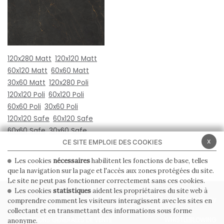
120x280 Matt
120x120 Matt
60x120 Matt
60x60 Matt
30x60 Matt
120x280 Poli
120x120 Poli
60x120 Poli
60x60 Poli
30x60 Poli
120x120 Safe
60x120 Safe
60x60 Safe
30x60 Safe
x
CE SITE EMPLOIE DES COOKIES
Les cookies
nécessaires
habilitent les fonctions de base, telles
que la navigation sur la page et l'accès aux zones protégées du site.
Le site ne peut pas fonctionner correctement sans ces cookies.
Les cookies
statistiques
aident les propriétaires du site web à
PRIVACY POLICY
COOKIE POLICY
comprendre comment les visiteurs interagissent avec les sites en
collectant et en transmettant des informations sous forme
CONDITIONS GÉNÉRALES DE VENTE
WHISTLEBLOWING
anonyme.