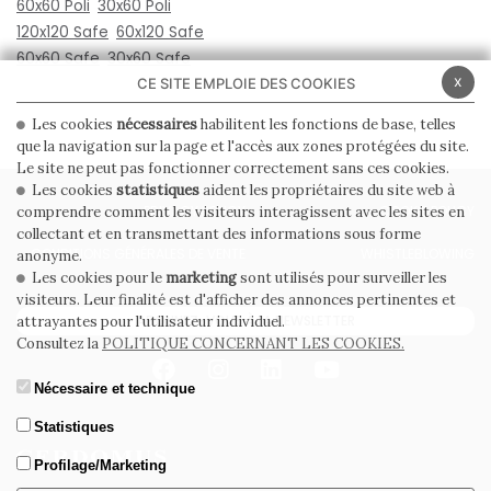
60x60 Poli
30x60 Poli
120x120 Safe
60x120 Safe
60x60 Safe
30x60 Safe
x
CE SITE EMPLOIE DES COOKIES
Les cookies
nécessaires
habilitent les fonctions de base, telles
que la navigation sur la page et l'accès aux zones protégées du site.
Le site ne peut pas fonctionner correctement sans ces cookies.
Les cookies
statistiques
aident les propriétaires du site web à
PRIVACY POLICY
COOKIE POLICY
comprendre comment les visiteurs interagissent avec les sites en
collectant et en transmettant des informations sous forme
CONDITIONS GÉNÉRALES DE VENTE
WHISTLEBLOWING
anonyme.
Les cookies pour le
marketing
sont utilisés pour surveiller les
visiteurs. Leur finalité est d'afficher des annonces pertinentes et
ABONNEZ-VOUS À LA NEWSLETTER
attrayantes pour l'utilisateur individuel.
Consultez la
POLITIQUE CONCERNANT LES COOKIES.
Nécessaire et technique
Statistiques
Profilage/Marketing