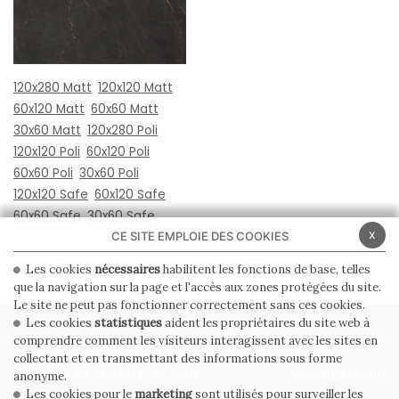
120x280 Matt
120x120 Matt
60x120 Matt
60x60 Matt
30x60 Matt
120x280 Poli
120x120 Poli
60x120 Poli
60x60 Poli
30x60 Poli
120x120 Safe
60x120 Safe
60x60 Safe
30x60 Safe
x
CE SITE EMPLOIE DES COOKIES
Les cookies
nécessaires
habilitent les fonctions de base, telles
que la navigation sur la page et l'accès aux zones protégées du site.
Le site ne peut pas fonctionner correctement sans ces cookies.
Les cookies
statistiques
aident les propriétaires du site web à
PRIVACY POLICY
COOKIE POLICY
comprendre comment les visiteurs interagissent avec les sites en
collectant et en transmettant des informations sous forme
CONDITIONS GÉNÉRALES DE VENTE
WHISTLEBLOWING
anonyme.
Les cookies pour le
marketing
sont utilisés pour surveiller les