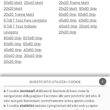
30x60 Matt
20x40 Matt
20x20 Trame Matt
20x20 Matt
20x20 Matt
90x90 Grip
20x20 Trame Matt
60x90 Grip
60x60 Grip
9,7x9,7 Tozz Puro Levigato
45x90 Grip
40x60 Grip
9,7x9,7 Tozz Galaxia
40x40 Grip
20x40 Grip
Levigato
20x20 Grip
90x90 Grip
60,5x91 Grip
60x90 Grip
60x60 Grip
45x90 Grip
40x60 Grip
40x40 Grip
20x40 Grip
20x20 Grip
x
QUESTO SITO UTILIZZA I COOKIE
I cookie
necessari
abilitano le funzioni di base come la
navigazione della pagina e l'accesso alle aree protette del sito. Il
PRIVACY POLICY
COOKIE POLICY
sito non può funzionare correttamente senza questi cookie.
CONDIZIONI GENERALI
WHISTLEBLOWING
I cookie
statistici
aiutano i proprietari del sito web a capire