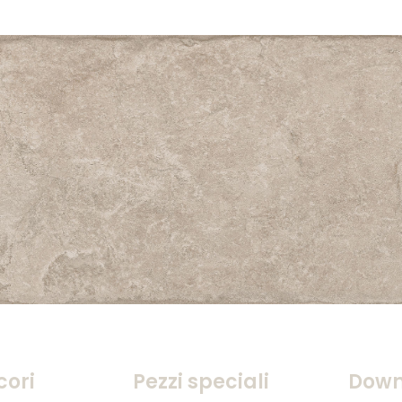
cori
Pezzi speciali
Down