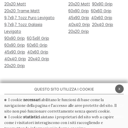
20x20 Matt
20x20 Matt
90x90 Grip
20x20 Trame Matt
60x90 Grip
60x60 Grip
9,7x9,7 Tozz Puro Levigato
45x90 Grip
40x60 Grip
9,7x9,7 Tozz Galaxia
40x40 Grip
20x40 Grip
Levigato
20x20 Grip
90x90 Grip
60,5x91 Grip
60x90 Grip
60x60 Grip
45x90 Grip
40x60 Grip
40x40 Grip
20x40 Grip
20x20 Grip
x
QUESTO SITO UTILIZZA I COOKIE
I cookie
necessari
abilitano le funzioni di base come la
navigazione della pagina e l'accesso alle aree protette del sito. Il
PRIVACY POLICY
COOKIE POLICY
sito non può funzionare correttamente senza questi cookie.
CONDIZIONI GENERALI
WHISTLEBLOWING
I cookie
statistici
aiutano i proprietari del sito web a capire
come i visitatori interagiscono con i siti raccogliendo e
CODICE ETICO