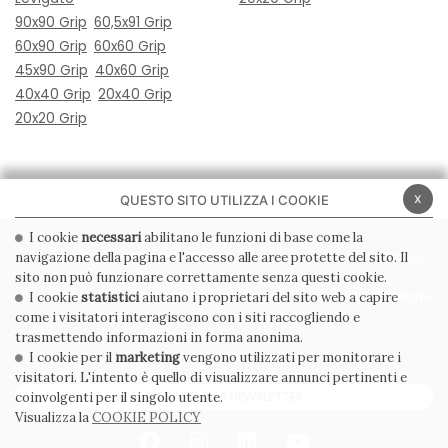
90x90 Grip
60,5x91 Grip
60x90 Grip
60x60 Grip
45x90 Grip
40x60 Grip
40x40 Grip
20x40 Grip
20x20 Grip
x
QUESTO SITO UTILIZZA I COOKIE
I cookie
necessari
abilitano le funzioni di base come la
navigazione della pagina e l'accesso alle aree protette del sito. Il
PRIVACY POLICY
COOKIE POLICY
sito non può funzionare correttamente senza questi cookie.
CONDIZIONI GENERALI
WHISTLEBLOWING
I cookie
statistici
aiutano i proprietari del sito web a capire
come i visitatori interagiscono con i siti raccogliendo e
CODICE ETICO
trasmettendo informazioni in forma anonima.
I cookie per il
marketing
vengono utilizzati per monitorare i
visitatori. L'intento è quello di visualizzare annunci pertinenti e
ISCRIVITI ALLA NEWSLETTER
coinvolgenti per il singolo utente.
Visualizza la
COOKIE POLICY