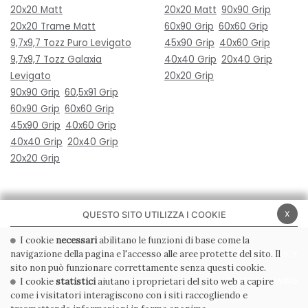
20x20 Matt
20x20 Matt
90x90 Grip
20x20 Trame Matt
60x90 Grip
60x60 Grip
9,7x9,7 Tozz Puro Levigato
45x90 Grip
40x60 Grip
9,7x9,7 Tozz Galaxia
40x40 Grip
20x40 Grip
Levigato
20x20 Grip
90x90 Grip
60,5x91 Grip
60x90 Grip
60x60 Grip
45x90 Grip
40x60 Grip
40x40 Grip
20x40 Grip
20x20 Grip
x
QUESTO SITO UTILIZZA I COOKIE
I cookie
necessari
abilitano le funzioni di base come la
navigazione della pagina e l'accesso alle aree protette del sito. Il
PRIVACY POLICY
COOKIE POLICY
sito non può funzionare correttamente senza questi cookie.
CONDIZIONI GENERALI
WHISTLEBLOWING
I cookie
statistici
aiutano i proprietari del sito web a capire
come i visitatori interagiscono con i siti raccogliendo e
CODICE ETICO