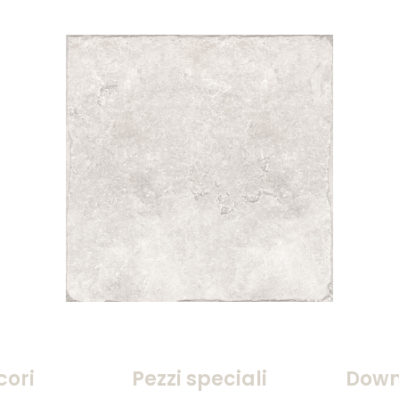
cori
Pezzi speciali
Down