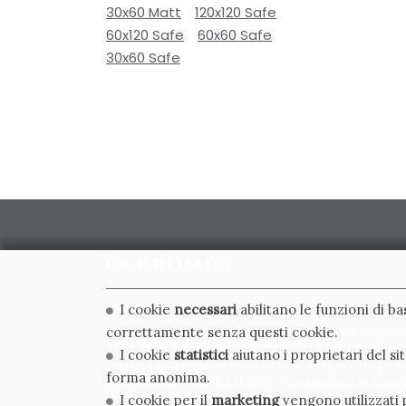
30x60 Matt
120x120 Safe
60x120 Safe
60x60 Safe
30x60 Safe
CERDOMUS S.R.L.
I cookie
necessari
abilitano le funzioni di b
Via Emilia Ponente, 1000 - 48014 Castel Bolognese (RA)
correttamente senza questi cookie.
Tel. +39.0546.652111 - Email: info@cerdomus.com
I cookie
statistici
aiutano i proprietari del s
Codice Fiscale e numero iscrizione al registro impres
forma anonima.
02620780391 - REA RA 217992 - Capitale Sociale Euro 2
I cookie per il
marketing
vengono utilizzati p