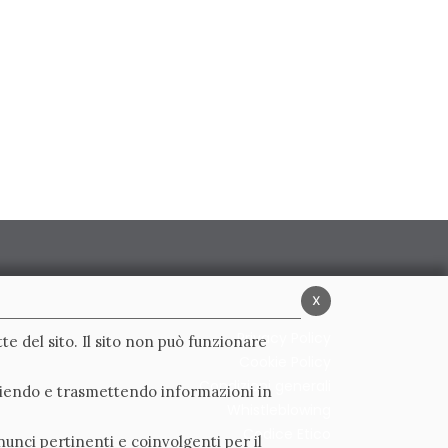
x
Privacy Policy
te del sito. Il sito non può funzionare
Cookie Policy
Condizioni generali
ogliendo e trasmettendo informazioni in
Whistleblowing
Codice Etico
nunci pertinenti e coinvolgenti per il