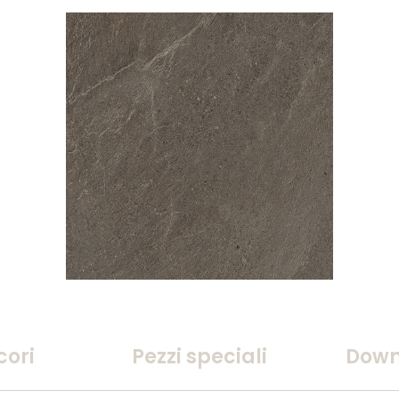
cori
Pezzi speciali
Down