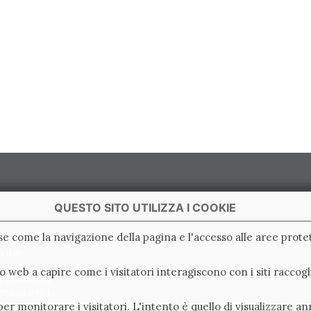
QUESTO SITO UTILIZZA I COOKIE
ase come la navigazione della pagina e l'accesso alle aree protet
 Italy
ito web a capire come i visitatori interagiscono con i siti racc
e di Ravenna
0.000.000 i.v.
er monitorare i visitatori. L'intento è quello di visualizzare an