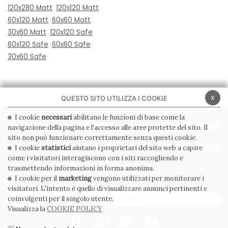
120x280 Matt
120x120 Matt
60x120 Matt
60x60 Matt
30x60 Matt
120x120 Safe
60x120 Safe
60x60 Safe
30x60 Safe
x
QUESTO SITO UTILIZZA I COOKIE
I cookie
necessari
abilitano le funzioni di base come la
navigazione della pagina e l'accesso alle aree protette del sito. Il
PRIVACY POLICY
COOKIE POLICY
sito non può funzionare correttamente senza questi cookie.
CONDIZIONI GENERALI
WHISTLEBLOWING
I cookie
statistici
aiutano i proprietari del sito web a capire
come i visitatori interagiscono con i siti raccogliendo e
CODICE ETICO
trasmettendo informazioni in forma anonima.
I cookie per il
marketing
vengono utilizzati per monitorare i
visitatori. L'intento è quello di visualizzare annunci pertinenti e
ISCRIVITI ALLA NEWSLETTER
coinvolgenti per il singolo utente.
Visualizza la
COOKIE POLICY