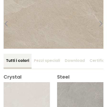
Tutti i colori
Pezzi speciali
Download
Certifica
Crystal
Steel