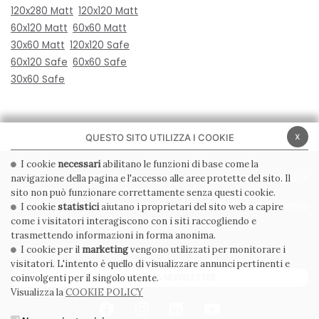
120x280 Matt
120x120 Matt
60x120 Matt
60x60 Matt
30x60 Matt
120x120 Safe
60x120 Safe
60x60 Safe
30x60 Safe
x
QUESTO SITO UTILIZZA I COOKIE
I cookie
necessari
abilitano le funzioni di base come la
navigazione della pagina e l'accesso alle aree protette del sito. Il
PRIVACY POLICY
COOKIE POLICY
sito non può funzionare correttamente senza questi cookie.
CONDIZIONI GENERALI
WHISTLEBLOWING
I cookie
statistici
aiutano i proprietari del sito web a capire
come i visitatori interagiscono con i siti raccogliendo e
CODICE ETICO
trasmettendo informazioni in forma anonima.
I cookie per il
marketing
vengono utilizzati per monitorare i
visitatori. L'intento è quello di visualizzare annunci pertinenti e
ISCRIVITI ALLA NEWSLETTER
coinvolgenti per il singolo utente.
Visualizza la
COOKIE POLICY