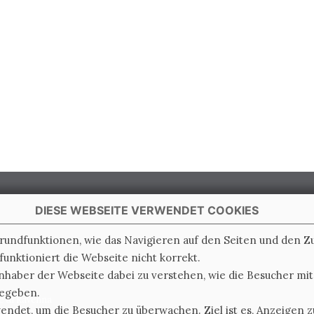
DIESE WEBSEITE VERWENDET COOKIES
Grundfunktionen, wie das Navigieren auf den Seiten und den 
unktioniert die Webseite nicht korrekt.
 Italy
nhaber der Webseite dabei zu verstehen, wie die Besucher mi
gegeben.
e di Ravenna
det, um die Besucher zu überwachen. Ziel ist es, Anzeigen zu
0.000.000 i.v.