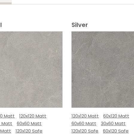
l
Silver
80 Matt
120x120 Matt
120x120 Matt
60x120 Matt
0 Matt
60x60 Matt
60x60 Matt
30x60 Matt
 Matt
120x120 Safe
120x120 Safe
60x120 Safe