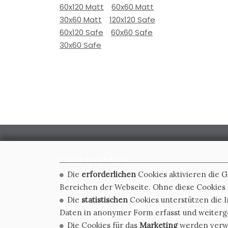
60x120 Matt
60x60 Matt
30x60 Matt
120x120 Safe
60x120 Safe
60x60 Safe
30x60 Safe
Die
erforderlichen
Cookies aktivieren die 
CERDOMUS S.R.L.
Bereichen der Webseite. Ohne diese Cookies f
Via Emilia Ponente, 1000 - 48014 Castel Bolognese (RA)
Die
statistischen
Cookies unterstützen die I
Tel. +39.0546.652111 - Email: info@cerdomus.com
Daten in anonymer Form erfasst und weiter
Codice Fiscale e numero iscrizione al registro impres
Die Cookies für das
Marketing
werden verwen
02620780391 - REA RA 217992 - Capitale Sociale Euro 2