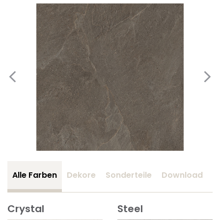
Alle Farben
Dekore
Sonderteile
Download
Z
Crystal
Steel