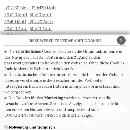
120x280 Matt
120x120 Matt
60x120 Matt
60x60 Matt
30x60 Matt
120x120 Safe
60x120 Safe
60x60 Safe
30x60 Safe
x
DIESE WEBSEITE VERWENDET COOKIES
Die
erforderlichen
Cookies aktivieren die Grundfunktionen, wie
das Navigieren auf den Seiten und den Zugang zu den
passwortgeschützten Bereichen der Webseite. Ohne diese Cookies
funktioniert die Webseite nicht korrekt.
Die
statistischen
Cookies unterstützen die Inhaber der Webseite
PRIVACY POLICY
COOKIE POLICY
dabei zu verstehen, wie die Besucher mit der Webseite
interagieren. Dazu werden Daten in anonymer Form erfasst und
ALLGEMEINE
WHISTLEBLOWING
VERKAUFSBEDINGUNGEN
weitergegeben.
Die Cookies für das
Marketing
werden verwendet, um die
Besucher zu überwachen. Ziel ist es, Anzeigen zu schalten, die für
ABONNIEREN SIE DEN NEWSLETTER
den einzelnen Nutzer relevant und ansprechend sind.
COOKIE-INFORMATIONSSCHREIBEN
anzeigen.
Notwendig und technisch