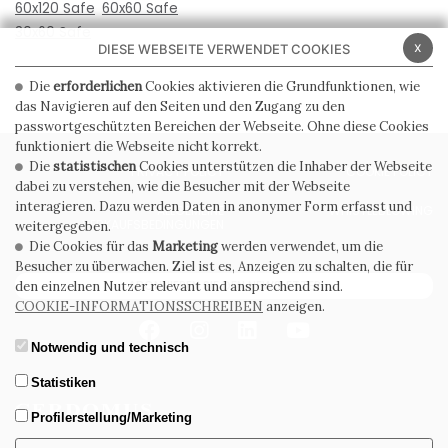
60x120 Safe
60x60 Safe
30x60 Safe
x
DIESE WEBSEITE VERWENDET COOKIES
Die
erforderlichen
Cookies aktivieren die Grundfunktionen, wie
das Navigieren auf den Seiten und den Zugang zu den
passwortgeschützten Bereichen der Webseite. Ohne diese Cookies
funktioniert die Webseite nicht korrekt.
Die
statistischen
Cookies unterstützen die Inhaber der Webseite
PRIVACY POLICY
COOKIE POLICY
dabei zu verstehen, wie die Besucher mit der Webseite
interagieren. Dazu werden Daten in anonymer Form erfasst und
ALLGEMEINE
WHISTLEBLOWING
VERKAUFSBEDINGUNGEN
weitergegeben.
Die Cookies für das
Marketing
werden verwendet, um die
Besucher zu überwachen. Ziel ist es, Anzeigen zu schalten, die für
ABONNIEREN SIE DEN NEWSLETTER
den einzelnen Nutzer relevant und ansprechend sind.
COOKIE-INFORMATIONSSCHREIBEN
anzeigen.
Notwendig und technisch
Statistiken
Profilerstellung/Marketing