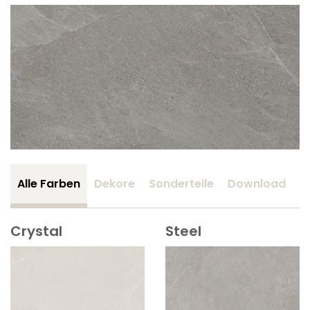
Alle Farben
Dekore
Sonderteile
Download
Z
Crystal
Steel