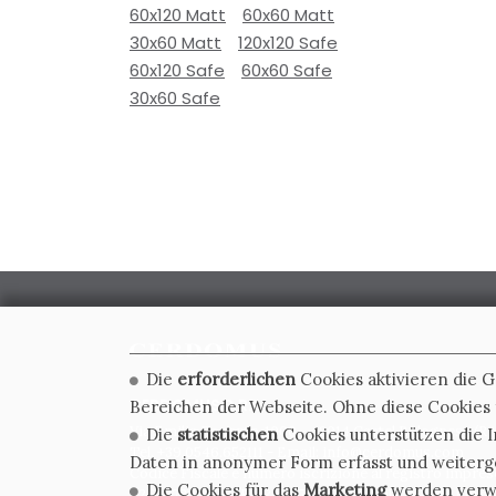
60x120 Matt
60x60 Matt
30x60 Matt
120x120 Safe
60x120 Safe
60x60 Safe
30x60 Safe
Die
erforderlichen
Cookies aktivieren die 
CERDOMUS S.R.L.
Bereichen der Webseite. Ohne diese Cookies f
Via Emilia Ponente, 1000 - 48014 Castel Bolognese (RA)
Die
statistischen
Cookies unterstützen die I
Tel. +39.0546.652111 - Email: info@cerdomus.com
Daten in anonymer Form erfasst und weiter
Codice Fiscale e numero iscrizione al registro impres
Die Cookies für das
Marketing
werden verwen
02620780391 - REA RA 217992 - Capitale Sociale Euro 2