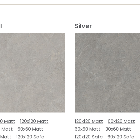
l
Silver
80 Matt
120x120 Matt
120x120 Matt
60x120 Matt
0 Matt
60x60 Matt
60x60 Matt
30x60 Matt
 Matt
120x120 Safe
120x120 Safe
60x120 Safe