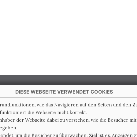
DIESE WEBSEITE VERWENDET COOKIES
Grundfunktionen, wie das Navigieren auf den Seiten und den 
unktioniert die Webseite nicht korrekt.
 Italy
nhaber der Webseite dabei zu verstehen, wie die Besucher mi
gegeben.
e di Ravenna
det, um die Besucher zu überwachen. Ziel ist es, Anzeigen zu
0.000.000 i.v.