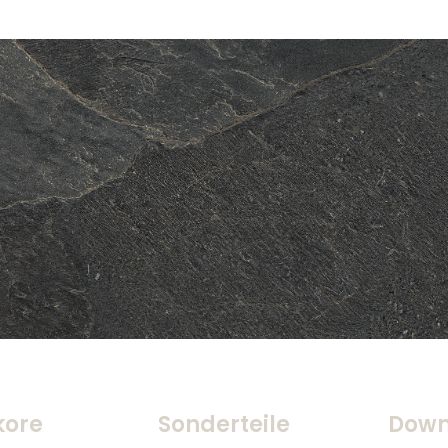
kore
Sonderteile
Down