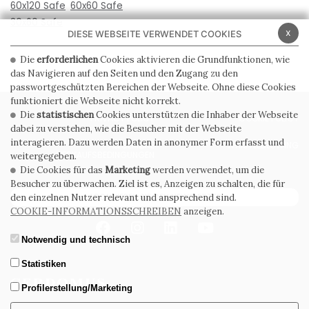
60x120 Safe
60x60 Safe
30x60 Safe
x
DIESE WEBSEITE VERWENDET COOKIES
Die
erforderlichen
Cookies aktivieren die Grundfunktionen, wie
das Navigieren auf den Seiten und den Zugang zu den
passwortgeschützten Bereichen der Webseite. Ohne diese Cookies
funktioniert die Webseite nicht korrekt.
Die
statistischen
Cookies unterstützen die Inhaber der Webseite
PRIVACY POLICY
COOKIE POLICY
dabei zu verstehen, wie die Besucher mit der Webseite
interagieren. Dazu werden Daten in anonymer Form erfasst und
ALLGEMEINE
WHISTLEBLOWING
VERKAUFSBEDINGUNGEN
weitergegeben.
Die Cookies für das
Marketing
werden verwendet, um die
Besucher zu überwachen. Ziel ist es, Anzeigen zu schalten, die für
ABONNIEREN SIE DEN NEWSLETTER
den einzelnen Nutzer relevant und ansprechend sind.
COOKIE-INFORMATIONSSCHREIBEN
anzeigen.
Notwendig und technisch
Statistiken
Profilerstellung/Marketing