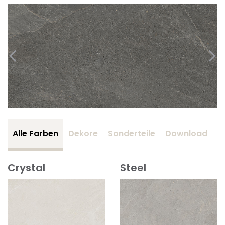
Alle Farben
Dekore
Sonderteile
Download
Z
Crystal
Steel