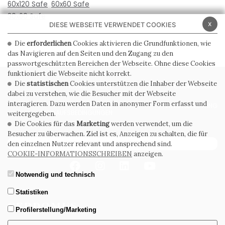
60x120 Safe
60x60 Safe
30x60 Safe
x
DIESE WEBSEITE VERWENDET COOKIES
Die
erforderlichen
Cookies aktivieren die Grundfunktionen, wie
das Navigieren auf den Seiten und den Zugang zu den
passwortgeschützten Bereichen der Webseite. Ohne diese Cookies
funktioniert die Webseite nicht korrekt.
Die
statistischen
Cookies unterstützen die Inhaber der Webseite
PRIVACY POLICY
COOKIE POLICY
dabei zu verstehen, wie die Besucher mit der Webseite
interagieren. Dazu werden Daten in anonymer Form erfasst und
ALLGEMEINE
WHISTLEBLOWING
VERKAUFSBEDINGUNGEN
weitergegeben.
Die Cookies für das
Marketing
werden verwendet, um die
Besucher zu überwachen. Ziel ist es, Anzeigen zu schalten, die für
ABONNIEREN SIE DEN NEWSLETTER
den einzelnen Nutzer relevant und ansprechend sind.
COOKIE-INFORMATIONSSCHREIBEN
anzeigen.
Notwendig und technisch
Statistiken
Profilerstellung/Marketing