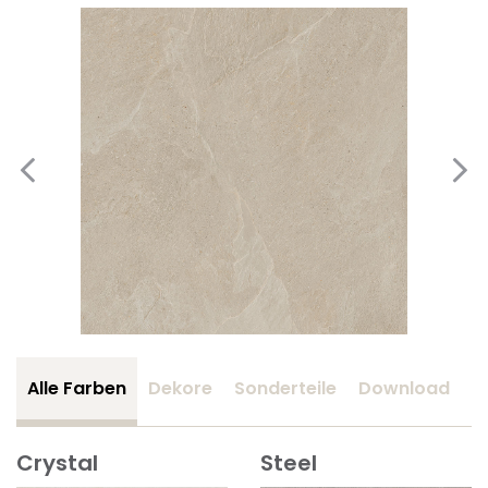
Alle Farben
Dekore
Sonderteile
Download
Z
Crystal
Steel