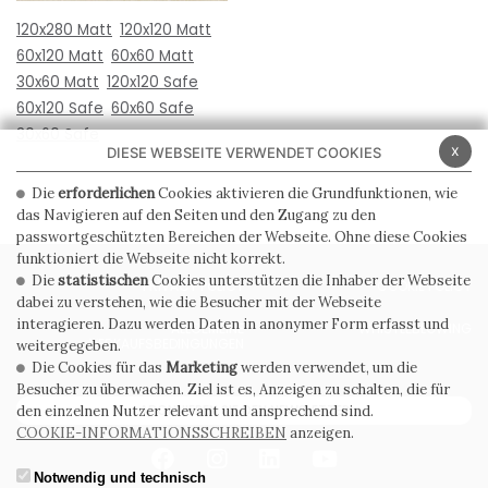
120x280 Matt
120x120 Matt
60x120 Matt
60x60 Matt
30x60 Matt
120x120 Safe
60x120 Safe
60x60 Safe
30x60 Safe
x
DIESE WEBSEITE VERWENDET COOKIES
Die
erforderlichen
Cookies aktivieren die Grundfunktionen, wie
das Navigieren auf den Seiten und den Zugang zu den
passwortgeschützten Bereichen der Webseite. Ohne diese Cookies
funktioniert die Webseite nicht korrekt.
Die
statistischen
Cookies unterstützen die Inhaber der Webseite
PRIVACY POLICY
COOKIE POLICY
dabei zu verstehen, wie die Besucher mit der Webseite
interagieren. Dazu werden Daten in anonymer Form erfasst und
ALLGEMEINE
WHISTLEBLOWING
VERKAUFSBEDINGUNGEN
weitergegeben.
Die Cookies für das
Marketing
werden verwendet, um die
Besucher zu überwachen. Ziel ist es, Anzeigen zu schalten, die für
ABONNIEREN SIE DEN NEWSLETTER
den einzelnen Nutzer relevant und ansprechend sind.
COOKIE-INFORMATIONSSCHREIBEN
anzeigen.
Notwendig und technisch