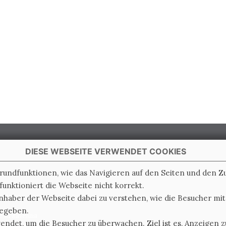
DIESE WEBSEITE VERWENDET COOKIES
Grundfunktionen, wie das Navigieren auf den Seiten und den 
unktioniert die Webseite nicht korrekt.
 Italy
nhaber der Webseite dabei zu verstehen, wie die Besucher mi
gegeben.
e di Ravenna
det, um die Besucher zu überwachen. Ziel ist es, Anzeigen zu
0.000.000 i.v.