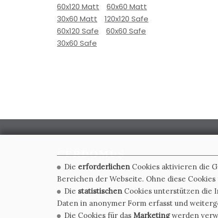
60x120 Matt
60x60 Matt
30x60 Matt
120x120 Safe
60x120 Safe
60x60 Safe
30x60 Safe
Die
erforderlichen
Cookies aktivieren die 
CERDOMUS S.R.L.
Bereichen der Webseite. Ohne diese Cookies f
Via Emilia Ponente, 1000 - 48014 Castel Bolognese (RA)
Die
statistischen
Cookies unterstützen die I
Tel. +39.0546.652111 - Email: info@cerdomus.com
Daten in anonymer Form erfasst und weiter
Codice Fiscale e numero iscrizione al registro impres
Die Cookies für das
Marketing
werden verwen
02620780391 - REA RA 217992 - Capitale Sociale Euro 2