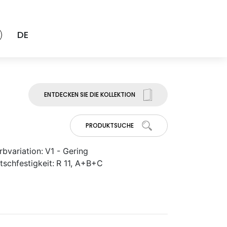
DE
ENTDECKEN SIE DIE KOLLEKTION
PRODUKTSUCHE
rbvariation:
V1 - Gering
tschfestigkeit:
R 11, A+B+C