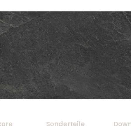
kore
Sonderteile
Down