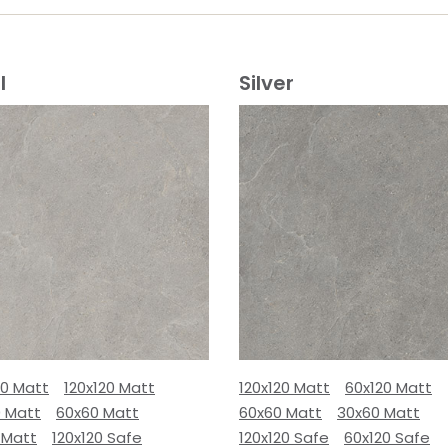
l
Silver
80 Matt
120x120 Matt
120x120 Matt
60x120 Matt
0 Matt
60x60 Matt
60x60 Matt
30x60 Matt
 Matt
120x120 Safe
120x120 Safe
60x120 Safe