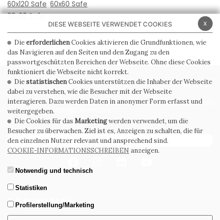
60x120 Safe
60x60 Safe
30x60 Safe
x
DIESE WEBSEITE VERWENDET COOKIES
Die
erforderlichen
Cookies aktivieren die Grundfunktionen, wie
das Navigieren auf den Seiten und den Zugang zu den
passwortgeschützten Bereichen der Webseite. Ohne diese Cookies
funktioniert die Webseite nicht korrekt.
Die
statistischen
Cookies unterstützen die Inhaber der Webseite
PRIVACY POLICY
COOKIE POLICY
dabei zu verstehen, wie die Besucher mit der Webseite
interagieren. Dazu werden Daten in anonymer Form erfasst und
ALLGEMEINE
WHISTLEBLOWING
VERKAUFSBEDINGUNGEN
weitergegeben.
Die Cookies für das
Marketing
werden verwendet, um die
Besucher zu überwachen. Ziel ist es, Anzeigen zu schalten, die für
ABONNIEREN SIE DEN NEWSLETTER
den einzelnen Nutzer relevant und ansprechend sind.
COOKIE-INFORMATIONSSCHREIBEN
anzeigen.
Notwendig und technisch
Statistiken
Profilerstellung/Marketing