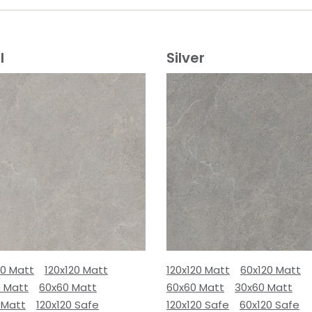
l
Silver
80 Matt
120x120 Matt
120x120 Matt
60x120 Matt
0 Matt
60x60 Matt
60x60 Matt
30x60 Matt
 Matt
120x120 Safe
120x120 Safe
60x120 Safe