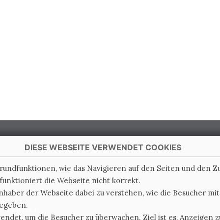
DIESE WEBSEITE VERWENDET COOKIES
Grundfunktionen, wie das Navigieren auf den Seiten und den 
unktioniert die Webseite nicht korrekt.
 Italy
nhaber der Webseite dabei zu verstehen, wie die Besucher mi
gegeben.
e di Ravenna
det, um die Besucher zu überwachen. Ziel ist es, Anzeigen zu
0.000.000 i.v.