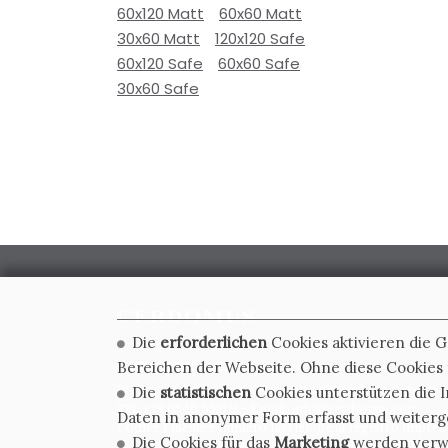
60x120 Matt
60x60 Matt
30x60 Matt
120x120 Safe
60x120 Safe
60x60 Safe
30x60 Safe
Die
erforderlichen
Cookies aktivieren die 
CERDOMUS S.R.L.
Bereichen der Webseite. Ohne diese Cookies f
Via Emilia Ponente, 1000 - 48014 Castel Bolognese (RA)
Die
statistischen
Cookies unterstützen die I
Tel. +39.0546.652111 - Email: info@cerdomus.com
Daten in anonymer Form erfasst und weiter
Codice Fiscale e numero iscrizione al registro impres
Die Cookies für das
Marketing
werden verwen
02620780391 - REA RA 217992 - Capitale Sociale Euro 2