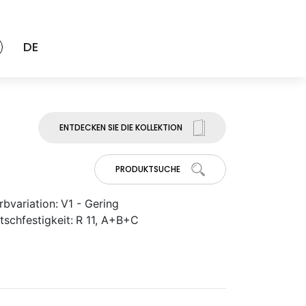
DE
ENTDECKEN SIE DIE KOLLEKTION
PRODUKTSUCHE
rbvariation:
V1 - Gering
tschfestigkeit:
R 11, A+B+C