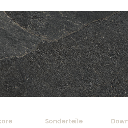
kore
Sonderteile
Down