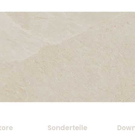
kore
Sonderteile
Down