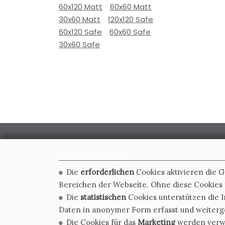
60x120 Matt
60x60 Matt
30x60 Matt
120x120 Safe
60x120 Safe
60x60 Safe
30x60 Safe
Die
erforderlichen
Cookies aktivieren die 
CERDOMUS S.R.L.
Bereichen der Webseite. Ohne diese Cookies f
Via Emilia Ponente, 1000 - 48014 Castel Bolognese (RA)
Die
statistischen
Cookies unterstützen die I
Tel. +39.0546.652111 - Email: info@cerdomus.com
Daten in anonymer Form erfasst und weiter
Codice Fiscale e numero iscrizione al registro impres
Die Cookies für das
Marketing
werden verwen
02620780391 - REA RA 217992 - Capitale Sociale Euro 2