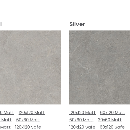
l
Silver
80 Matt
120x120 Matt
120x120 Matt
60x120 Matt
0 Matt
60x60 Matt
60x60 Matt
30x60 Matt
 Matt
120x120 Safe
120x120 Safe
60x120 Safe