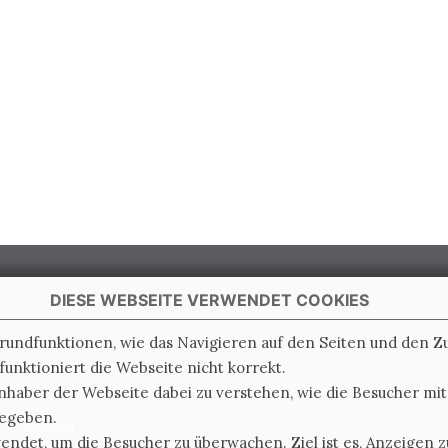
DIESE WEBSEITE VERWENDET COOKIES
Grundfunktionen, wie das Navigieren auf den Seiten und den 
unktioniert die Webseite nicht korrekt.
 Italy
nhaber der Webseite dabei zu verstehen, wie die Besucher mi
gegeben.
e di Ravenna
det, um die Besucher zu überwachen. Ziel ist es, Anzeigen zu
0.000.000 i.v.