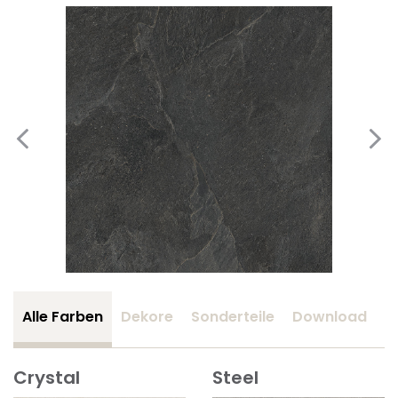
Alle Farben
Dekore
Sonderteile
Download
Z
Crystal
Steel