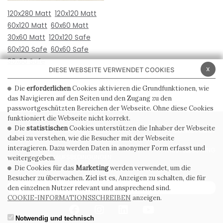
120x280 Matt
120x120 Matt
60x120 Matt
60x60 Matt
30x60 Matt
120x120 Safe
60x120 Safe
60x60 Safe
30x60 Safe
x
DIESE WEBSEITE VERWENDET COOKIES
Die
erforderlichen
Cookies aktivieren die Grundfunktionen, wie
das Navigieren auf den Seiten und den Zugang zu den
passwortgeschützten Bereichen der Webseite. Ohne diese Cookies
funktioniert die Webseite nicht korrekt.
Die
statistischen
Cookies unterstützen die Inhaber der Webseite
PRIVACY POLICY
COOKIE POLICY
dabei zu verstehen, wie die Besucher mit der Webseite
interagieren. Dazu werden Daten in anonymer Form erfasst und
ALLGEMEINE
WHISTLEBLOWING
VERKAUFSBEDINGUNGEN
weitergegeben.
Die Cookies für das
Marketing
werden verwendet, um die
Besucher zu überwachen. Ziel ist es, Anzeigen zu schalten, die für
ABONNIEREN SIE DEN NEWSLETTER
den einzelnen Nutzer relevant und ansprechend sind.
COOKIE-INFORMATIONSSCHREIBEN
anzeigen.
Notwendig und technisch