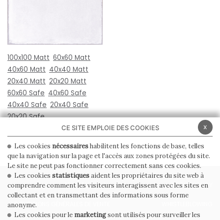
100x100 Matt
60x60 Matt
40x60 Matt
40x40 Matt
20x40 Matt
20x20 Matt
60x60 Safe
40x60 Safe
40x40 Safe
20x40 Safe
20x20 Safe
x
CE SITE EMPLOIE DES COOKIES
Les cookies
nécessaires
habilitent les fonctions de base, telles
que la navigation sur la page et l'accès aux zones protégées du site.
Le site ne peut pas fonctionner correctement sans ces cookies.
Les cookies
statistiques
aident les propriétaires du site web à
PRIVACY POLICY
COOKIE POLICY
comprendre comment les visiteurs interagissent avec les sites en
collectant et en transmettant des informations sous forme
CONDITIONS GÉNÉRALES DE VENTE
WHISTLEBLOWING
anonyme.
Les cookies pour le
marketing
sont utilisés pour surveiller les