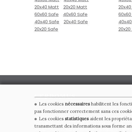
20x40 Matt
20x20 Matt
20x40
60x60 Safe
40x60 Safe
60x60
40x40 Safe
20x40 Safe
40x40
20x20 Safe
20x20
Les cookies
nécessaires
habilitent les fonct
CERDOMUS S.R.L.
pas fonctionner correctement sans ces cooki
Via Emilia Ponente, 1000 - 48014 Castel Bolognese (RA)
Les cookies
statistiques
aident les propriéta
Tel. +39.0546.652111 - Email: info@cerdomus.com
transmettant des informations sous forme a
Codice Fiscale e numero iscrizione al registro impres