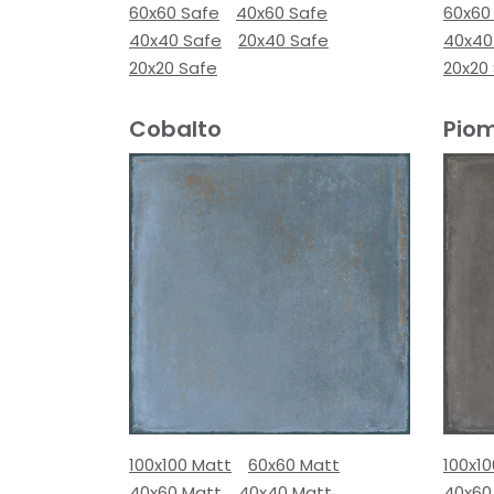
60x60 Safe
40x60 Safe
60x60
40x40 Safe
20x40 Safe
40x40
20x20 Safe
20x20
Cobalto
Pio
100x100 Matt
60x60 Matt
100x1
40x60 Matt
40x40 Matt
40x60