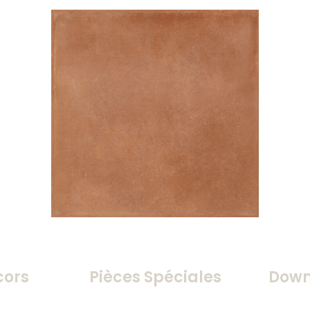
cors
Pièces Spéciales
Down