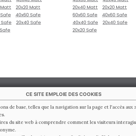
 Matt
20x20 Matt
20x40 Matt
20x20 Matt
 Safe
40x60 Safe
60x60 Safe
40x60 Safe
 Safe
20x40 Safe
40x40 Safe
20x40 Safe
 Safe
20x20 Safe
CE SITE EMPLOIE DES COOKIES
ions de base, telles que la navigation sur la page et l'accès aux
es.
 Italy
ires du site web à comprendre comment les visiteurs interagiss
nonyme.
e di Ravenna