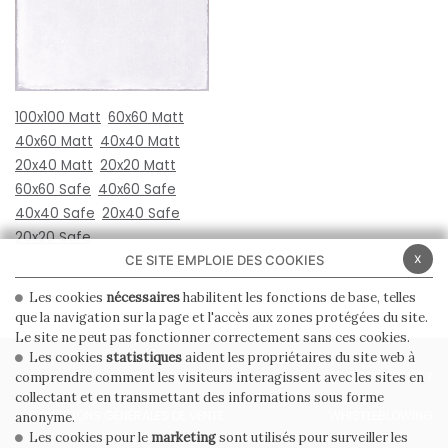
100x100 Matt
60x60 Matt
40x60 Matt
40x40 Matt
20x40 Matt
20x20 Matt
60x60 Safe
40x60 Safe
40x40 Safe
20x40 Safe
20x20 Safe
x
CE SITE EMPLOIE DES COOKIES
Les cookies
nécessaires
habilitent les fonctions de base, telles
que la navigation sur la page et l'accès aux zones protégées du site.
Le site ne peut pas fonctionner correctement sans ces cookies.
Les cookies
statistiques
aident les propriétaires du site web à
PRIVACY POLICY
COOKIE POLICY
comprendre comment les visiteurs interagissent avec les sites en
collectant et en transmettant des informations sous forme
CONDITIONS GÉNÉRALES DE VENTE
WHISTLEBLOWING
anonyme.
Les cookies pour le
marketing
sont utilisés pour surveiller les