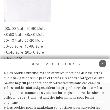
100x100 Matt
60x60 Matt
40x60 Matt
40x40 Matt
20x40 Matt
20x20 Matt
60x60 Safe
40x60 Safe
40x40 Safe
20x40 Safe
20x20 Safe
x
CE SITE EMPLOIE DES COOKIES
Les cookies
nécessaires
habilitent les fonctions de base, telles
que la navigation sur la page et l'accès aux zones protégées du site.
Le site ne peut pas fonctionner correctement sans ces cookies.
Les cookies
statistiques
aident les propriétaires du site web à
PRIVACY POLICY
COOKIE POLICY
comprendre comment les visiteurs interagissent avec les sites en
collectant et en transmettant des informations sous forme
CONDITIONS GÉNÉRALES DE VENTE
WHISTLEBLOWING
anonyme.
Les cookies pour le
marketing
sont utilisés pour surveiller les