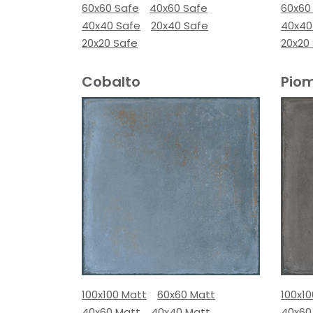
60x60 Safe
40x60 Safe
60x60
40x40 Safe
20x40 Safe
40x40
20x20 Safe
20x20
Cobalto
Pio
100x100 Matt
60x60 Matt
100x1
40x60 Matt
40x40 Matt
40x60