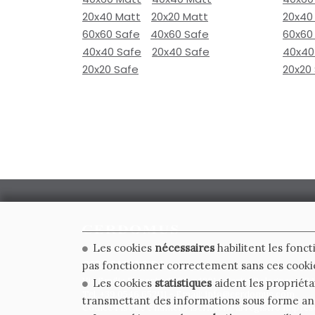
20x40 Matt
20x20 Matt
20x40
60x60 Safe
40x60 Safe
60x60
40x40 Safe
20x40 Safe
40x40
20x20 Safe
20x20
Les cookies
nécessaires
habilitent les fonct
CERDOMUS S.R.L.
pas fonctionner correctement sans ces cooki
Via Emilia Ponente, 1000 - 48014 Castel Bolognese (RA)
Les cookies
statistiques
aident les propriéta
Tel. +39.0546.652111 - Email: info@cerdomus.com
transmettant des informations sous forme a
Codice Fiscale e numero iscrizione al registro impres