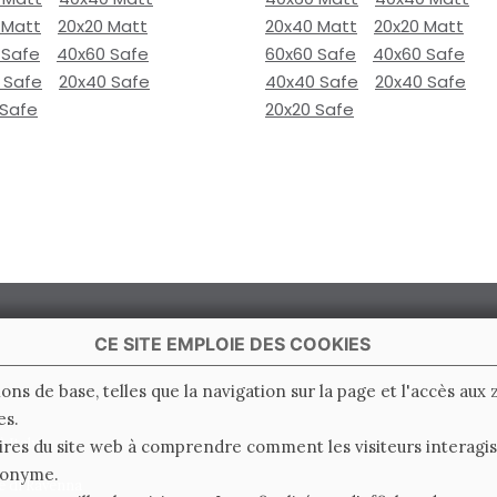
 Matt
20x20 Matt
20x40 Matt
20x20 Matt
 Safe
40x60 Safe
60x60 Safe
40x60 Safe
 Safe
20x40 Safe
40x40 Safe
20x40 Safe
 Safe
20x20 Safe
CE SITE EMPLOIE DES COOKIES
ions de base, telles que la navigation sur la page et l'accès aux
es.
 Italy
ires du site web à comprendre comment les visiteurs interagiss
nonyme.
e di Ravenna