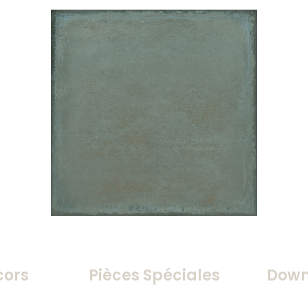
cors
Pièces Spéciales
Down