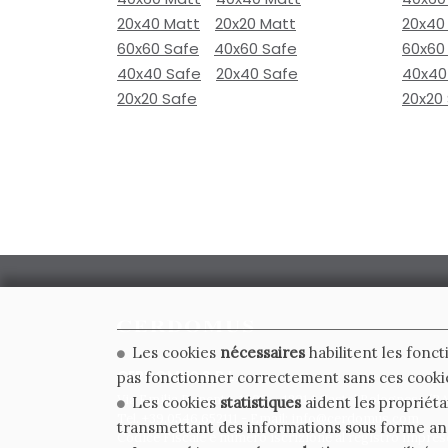
20x40 Matt
20x20 Matt
20x40
60x60 Safe
40x60 Safe
60x60
40x40 Safe
20x40 Safe
40x40
20x20 Safe
20x20
Les cookies
nécessaires
habilitent les fonct
CERDOMUS S.R.L.
pas fonctionner correctement sans ces cooki
Via Emilia Ponente, 1000 - 48014 Castel Bolognese (RA)
Les cookies
statistiques
aident les propriéta
Tel. +39.0546.652111 - Email: info@cerdomus.com
transmettant des informations sous forme a
Codice Fiscale e numero iscrizione al registro impres