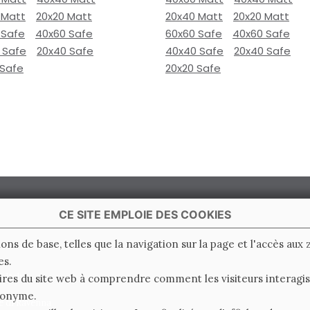
 Matt
20x20 Matt
20x40 Matt
20x20 Matt
 Safe
40x60 Safe
60x60 Safe
40x60 Safe
 Safe
20x40 Safe
40x40 Safe
20x40 Safe
 Safe
20x20 Safe
CE SITE EMPLOIE DES COOKIES
ions de base, telles que la navigation sur la page et l'accès aux
es.
 Italy
ires du site web à comprendre comment les visiteurs interagiss
nonyme.
e di Ravenna