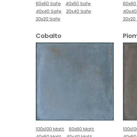
60x60 Safe
40x60 Safe
60x60
40x40 Safe
20x40 Safe
40x40
20x20 Safe
20x20
Cobalto
Pio
100x100 Matt
60x60 Matt
100x1
40x60 Matt
40x40 Matt
40x60