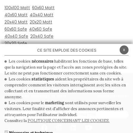
100x100 Matt
60x60 Matt
40x60 Matt
40x40 Matt
20x40 Matt
20x20 Matt
60x60 Safe
40x60 Safe
40x40 Safe
20x40 Safe
20x20 Safe
x
CE SITE EMPLOIE DES COOKIES
Les cookies
nécessaires
habilitent les fonctions de base, telles
que la navigation sur la page et l'accès aux zones protégées du site.
Le site ne peut pas fonctionner correctement sans ces cookies.
Les cookies
statistiques
aident les propriétaires du site web à
PRIVACY POLICY
COOKIE POLICY
comprendre comment les visiteurs interagissent avec les sites en
collectant et en transmettant des informations sous forme
CONDITIONS GÉNÉRALES DE VENTE
WHISTLEBLOWING
anonyme.
Les cookies pour le
marketing
sont utilisés pour surveiller les
visiteurs. Leur finalité est d'afficher des annonces pertinentes et
ABONNEZ-VOUS À LA NEWSLETTER
attrayantes pour l'utilisateur individuel.
Consultez la
POLITIQUE CONCERNANT LES COOKIES.
Nécessaire et technique