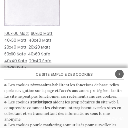
100x100 Matt
60x60 Matt
40x60 Matt
40x40 Matt
20x40 Matt
20x20 Matt
60x60 Safe
40x60 Safe
40x40 Safe
20x40 Safe
20x20 Safe
x
CE SITE EMPLOIE DES COOKIES
Les cookies
nécessaires
habilitent les fonctions de base, telles
que la navigation sur la page et l'accès aux zones protégées du site.
Le site ne peut pas fonctionner correctement sans ces cookies.
Les cookies
statistiques
aident les propriétaires du site web à
PRIVACY POLICY
COOKIE POLICY
comprendre comment les visiteurs interagissent avec les sites en
collectant et en transmettant des informations sous forme
CONDITIONS GÉNÉRALES DE VENTE
WHISTLEBLOWING
anonyme.
Les cookies pour le
marketing
sont utilisés pour surveiller les