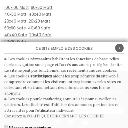
100x100 Matt
60x60 Matt
40x60 Matt
40x40 Matt
20x40 Matt
20x20 Matt
60x60 Safe
40x60 Safe
40x40 Safe
20x40 Safe
20x20 Safe
x
CE SITE EMPLOIE DES COOKIES
Les cookies
nécessaires
habilitent les fonctions de base, telles
que la navigation sur la page et l'accès aux zones protégées du site.
Le site ne peut pas fonctionner correctement sans ces cookies.
Les cookies
statistiques
aident les propriétaires du site web à
PRIVACY POLICY
COOKIE POLICY
comprendre comment les visiteurs interagissent avec les sites en
collectant et en transmettant des informations sous forme
CONDITIONS GÉNÉRALES DE VENTE
WHISTLEBLOWING
anonyme.
Les cookies pour le
marketing
sont utilisés pour surveiller les
visiteurs. Leur finalité est d'afficher des annonces pertinentes et
ABONNEZ-VOUS À LA NEWSLETTER
attrayantes pour l'utilisateur individuel.
Consultez la
POLITIQUE CONCERNANT LES COOKIES.
Nécessaire et technique