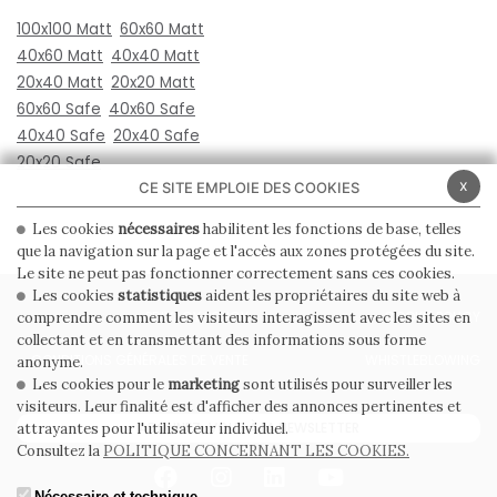
100x100 Matt
60x60 Matt
40x60 Matt
40x40 Matt
20x40 Matt
20x20 Matt
60x60 Safe
40x60 Safe
40x40 Safe
20x40 Safe
20x20 Safe
x
CE SITE EMPLOIE DES COOKIES
Les cookies
nécessaires
habilitent les fonctions de base, telles
que la navigation sur la page et l'accès aux zones protégées du site.
Le site ne peut pas fonctionner correctement sans ces cookies.
Les cookies
statistiques
aident les propriétaires du site web à
PRIVACY POLICY
COOKIE POLICY
comprendre comment les visiteurs interagissent avec les sites en
collectant et en transmettant des informations sous forme
CONDITIONS GÉNÉRALES DE VENTE
WHISTLEBLOWING
anonyme.
Les cookies pour le
marketing
sont utilisés pour surveiller les
visiteurs. Leur finalité est d'afficher des annonces pertinentes et
ABONNEZ-VOUS À LA NEWSLETTER
attrayantes pour l'utilisateur individuel.
Consultez la
POLITIQUE CONCERNANT LES COOKIES.
Nécessaire et technique