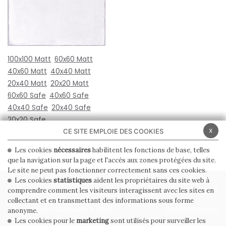
100x100 Matt
60x60 Matt
40x60 Matt
40x40 Matt
20x40 Matt
20x20 Matt
60x60 Safe
40x60 Safe
40x40 Safe
20x40 Safe
20x20 Safe
x
CE SITE EMPLOIE DES COOKIES
Les cookies
nécessaires
habilitent les fonctions de base, telles
que la navigation sur la page et l'accès aux zones protégées du site.
Le site ne peut pas fonctionner correctement sans ces cookies.
Les cookies
statistiques
aident les propriétaires du site web à
PRIVACY POLICY
COOKIE POLICY
comprendre comment les visiteurs interagissent avec les sites en
collectant et en transmettant des informations sous forme
CONDITIONS GÉNÉRALES DE VENTE
WHISTLEBLOWING
anonyme.
Les cookies pour le
marketing
sont utilisés pour surveiller les