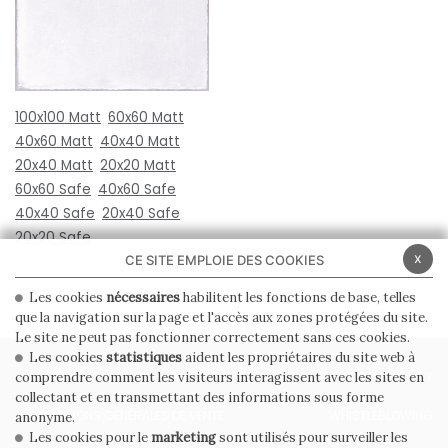
100x100 Matt
60x60 Matt
40x60 Matt
40x40 Matt
20x40 Matt
20x20 Matt
60x60 Safe
40x60 Safe
40x40 Safe
20x40 Safe
20x20 Safe
x
CE SITE EMPLOIE DES COOKIES
Les cookies
nécessaires
habilitent les fonctions de base, telles
que la navigation sur la page et l'accès aux zones protégées du site.
Le site ne peut pas fonctionner correctement sans ces cookies.
Les cookies
statistiques
aident les propriétaires du site web à
PRIVACY POLICY
COOKIE POLICY
comprendre comment les visiteurs interagissent avec les sites en
collectant et en transmettant des informations sous forme
CONDITIONS GÉNÉRALES DE VENTE
WHISTLEBLOWING
anonyme.
Les cookies pour le
marketing
sont utilisés pour surveiller les