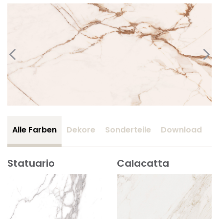
Alle Farben
Dekore
Sonderteile
Download
Z
Statuario
Calacatta