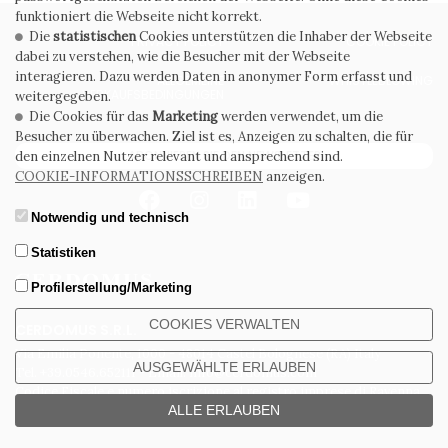
funktioniert die Webseite nicht korrekt.
Die
statistischen
Cookies unterstützen die Inhaber der Webseite
PRIVACY POLICY
COOKIE POLICY
dabei zu verstehen, wie die Besucher mit der Webseite
interagieren. Dazu werden Daten in anonymer Form erfasst und
ALLGEMEINE
WHISTLEBLOWING
VERKAUFSBEDINGUNGEN
weitergegeben.
Die Cookies für das
Marketing
werden verwendet, um die
Besucher zu überwachen. Ziel ist es, Anzeigen zu schalten, die für
ABONNIEREN SIE DEN NEWSLETTER
den einzelnen Nutzer relevant und ansprechend sind.
COOKIE-INFORMATIONSSCHREIBEN
anzeigen.
Notwendig und technisch
Statistiken
Profilerstellung/Marketing
COOKIES VERWALTEN
CERDOMUS S.R.L.
Via Emilia Ponente, 1000 - 48014 Castel Bolognese (RA) Italy
AUSGEWÄHLTE ERLAUBEN
Tel. +39.0546.652111 - Email: info@cerdomus.com
Codice Fiscale e numero iscrizione al registro imprese di Ravenna
02620780391 - REA RA 217992 - Capitale Sociale Euro 20.000.000 i.v.
ALLE ERLAUBEN