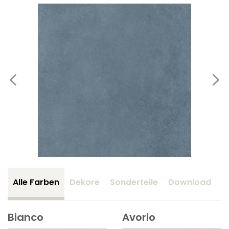
Alle Farben
Dekore
Sonderteile
Download
Z
Bianco
Avorio