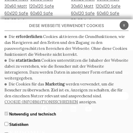
30x60 Matt
120x120 Safe
30x60 Matt
120x120 Safe
60x120 Safe
60x60 Safe
60x120 Safe
60x60 Safe
30x60 Safe
30x60 Safe
x
DIESE WEBSEITE VERWENDET COOKIES
Die
erforderlichen
Cookies aktivieren die Grundfunktionen, wie
das Navigieren auf den Seiten und den Zugang zu den
passwortgeschützten Bereichen der Webseite. Ohne diese Cookies
funktioniert die Webseite nicht korrekt.
Die
statistischen
Cookies unterstützen die Inhaber der Webseite
PRIVACY POLICY
COOKIE POLICY
dabei zu verstehen, wie die Besucher mit der Webseite
interagieren. Dazu werden Daten in anonymer Form erfasst und
ALLGEMEINE
WHISTLEBLOWING
VERKAUFSBEDINGUNGEN
weitergegeben.
Die Cookies für das
Marketing
werden verwendet, um die
Besucher zu überwachen. Ziel ist es, Anzeigen zu schalten, die für
ABONNIEREN SIE DEN NEWSLETTER
den einzelnen Nutzer relevant und ansprechend sind.
COOKIE-INFORMATIONSSCHREIBEN
anzeigen.
Notwendig und technisch
Statistiken