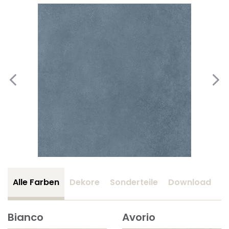
Alle Farben
Dekore
Sonderteile
Download
Z
Bianco
Avorio