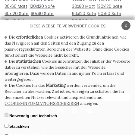
30x60 Matt
120x120 Safe
30x60 Matt
120x120 Safe
60x120 Safe
60x60 Safe
60x120 Safe
60x60 Safe
30x60 Safe
30x60 Safe
x
DIESE WEBSEITE VERWENDET COOKIES
Die
erforderlichen
Cookies aktivieren die Grundfunktionen, wie
das Navigieren auf den Seiten und den Zugang zu den
passwortgeschützten Bereichen der Webseite. Ohne diese Cookies
funktioniert die Webseite nicht korrekt.
Die
statistischen
Cookies unterstützen die Inhaber der Webseite
PRIVACY POLICY
COOKIE POLICY
dabei zu verstehen, wie die Besucher mit der Webseite
interagieren. Dazu werden Daten in anonymer Form erfasst und
ALLGEMEINE
WHISTLEBLOWING
VERKAUFSBEDINGUNGEN
weitergegeben.
Die Cookies für das
Marketing
werden verwendet, um die
Besucher zu überwachen. Ziel ist es, Anzeigen zu schalten, die für
ABONNIEREN SIE DEN NEWSLETTER
den einzelnen Nutzer relevant und ansprechend sind.
COOKIE-INFORMATIONSSCHREIBEN
anzeigen.
Notwendig und technisch
Statistiken