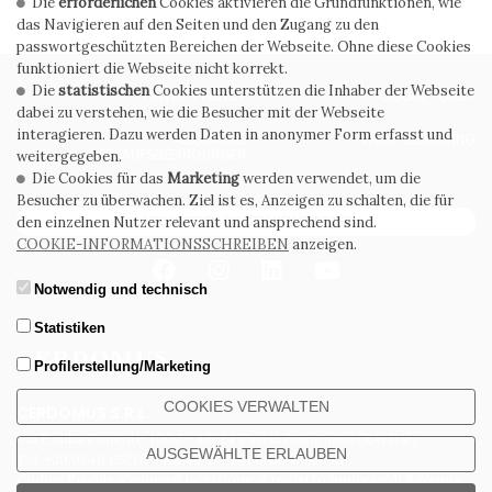
Die
erforderlichen
Cookies aktivieren die Grundfunktionen, wie
das Navigieren auf den Seiten und den Zugang zu den
passwortgeschützten Bereichen der Webseite. Ohne diese Cookies
funktioniert die Webseite nicht korrekt.
Die
statistischen
Cookies unterstützen die Inhaber der Webseite
PRIVACY POLICY
COOKIE POLICY
dabei zu verstehen, wie die Besucher mit der Webseite
interagieren. Dazu werden Daten in anonymer Form erfasst und
ALLGEMEINE
WHISTLEBLOWING
VERKAUFSBEDINGUNGEN
weitergegeben.
Die Cookies für das
Marketing
werden verwendet, um die
Besucher zu überwachen. Ziel ist es, Anzeigen zu schalten, die für
ABONNIEREN SIE DEN NEWSLETTER
den einzelnen Nutzer relevant und ansprechend sind.
COOKIE-INFORMATIONSSCHREIBEN
anzeigen.
Notwendig und technisch
Statistiken
Profilerstellung/Marketing
COOKIES VERWALTEN
CERDOMUS S.R.L.
Via Emilia Ponente, 1000 - 48014 Castel Bolognese (RA) Italy
AUSGEWÄHLTE ERLAUBEN
Tel. +39.0546.652111 - Email: info@cerdomus.com
Codice Fiscale e numero iscrizione al registro imprese di Ravenna