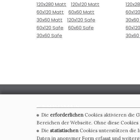
120x280 Matt
120x120 Matt
120x2
60x120 Matt
60x60 Matt
60x12
30x60 Matt
120x120 Safe
30x60
60x120 Safe
60x60 Safe
60x12
30x60 Safe
30x60
Die
erforderlichen
Cookies aktivieren die 
CERDOMUS S.R.L.
Bereichen der Webseite. Ohne diese Cookies f
Via Emilia Ponente, 1000 - 48014 Castel Bolognese (RA)
Die
statistischen
Cookies unterstützen die I
Tel. +39.0546.652111 - Email: info@cerdomus.com
Daten in anonymer Form erfasst und weiter