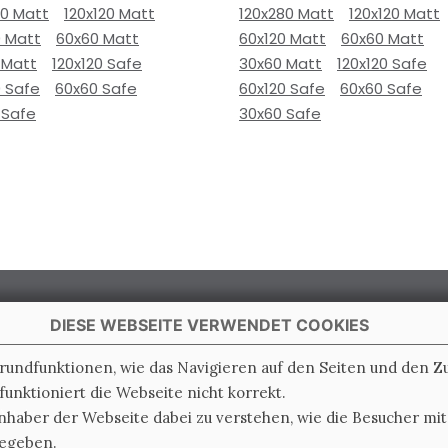
80 Matt
120x120 Matt
120x280 Matt
120x120 Matt
0 Matt
60x60 Matt
60x120 Matt
60x60 Matt
 Matt
120x120 Safe
30x60 Matt
120x120 Safe
0 Safe
60x60 Safe
60x120 Safe
60x60 Safe
 Safe
30x60 Safe
DIESE WEBSEITE VERWENDET COOKIES
Grundfunktionen, wie das Navigieren auf den Seiten und den 
unktioniert die Webseite nicht korrekt.
 Italy
nhaber der Webseite dabei zu verstehen, wie die Besucher mi
gegeben.